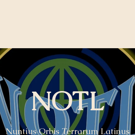
icus
NOTL
Nuntius Orbis Terrarum Latinus