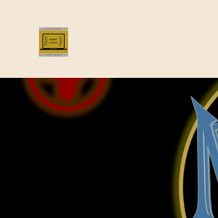
Bloggus Classicus
Romans, Greeks, and All that | BloggusClass